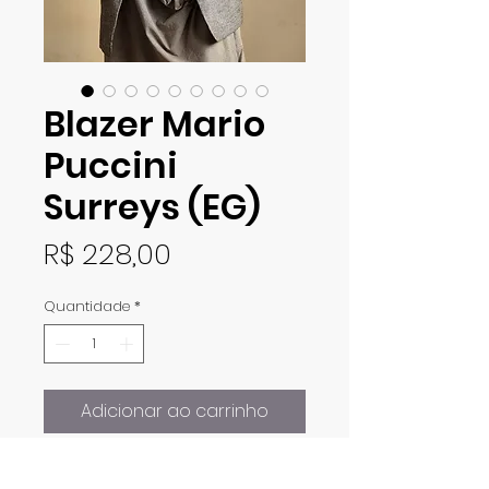
Blazer Mario
Puccini
Surreys (EG)
Preço
R$ 228,00
Quantidade
*
Adicionar ao carrinho
Blazer vintage em tweed