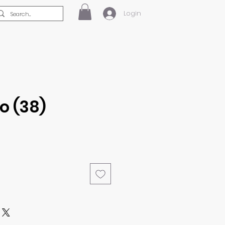
Login
o (38)
eço