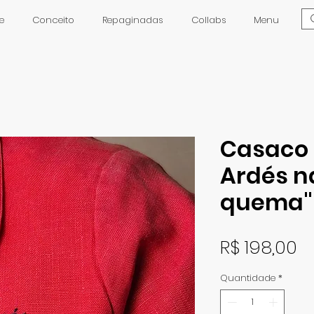
e
Conceito
Repaginadas
Collabs
Menu
Casaco 
Ardés n
quema" 
P
R$ 198,00
Quantidade
*