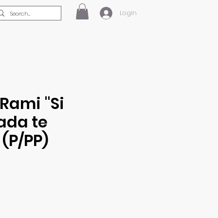
Login
Rami "Si
ada te
(P/PP)
reço