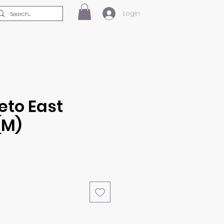
Login
to East
(M)
eço