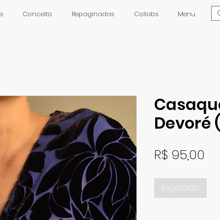
e
Conceito
Repaginadas
Collabs
Menu
Casaque
Devoré 
Pr
R$ 95,00
Esgotado