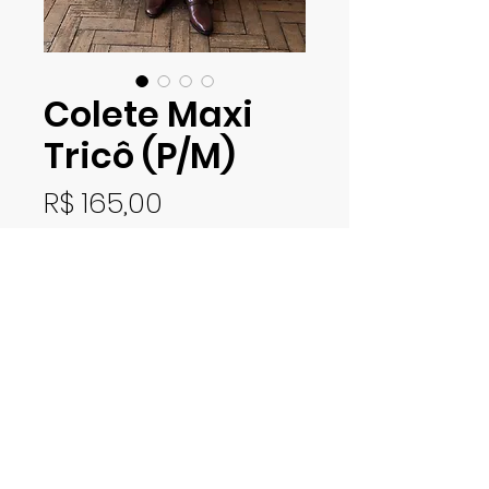
Colete Maxi
Tricô (P/M)
Preço
R$ 165,00
Esgotado
Colete em tricô de fio grosso
com toque acrílico. Veste P/M