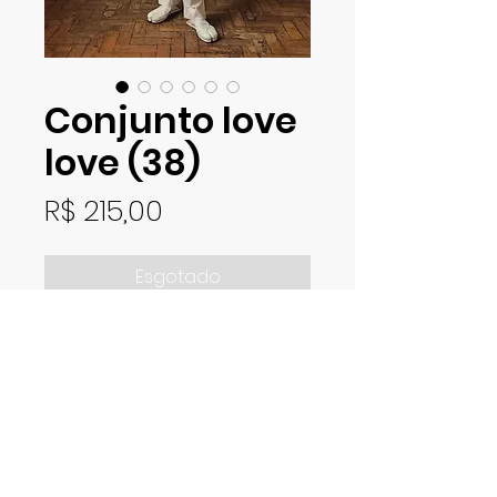
Conjunto love
love (38)
Preço
R$ 215,00
Esgotado
Conjunto vintage em tecido
algodão. Blusa com detalhe
traseiro. Calça com cós
elástico, bolsos laterais
passantes para cinto. Veste 38