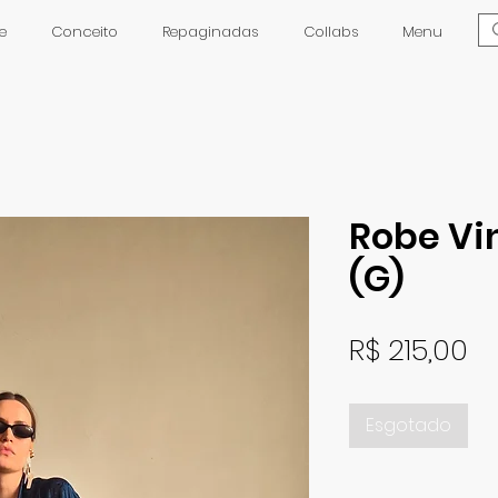
e
Conceito
Repaginadas
Collabs
Menu
Robe Vi
(G)
P
R$ 215,00
Esgotado