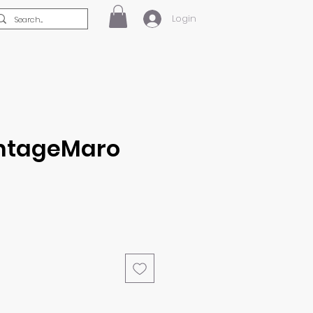
Login
ntageMaro
reço