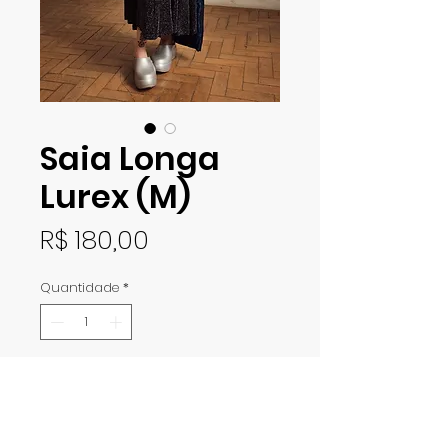
Saia Longa
Lurex (M)
Preço
R$ 180,00
Quantidade
*
Adicionar ao carrinho
Saia super longa em tecido