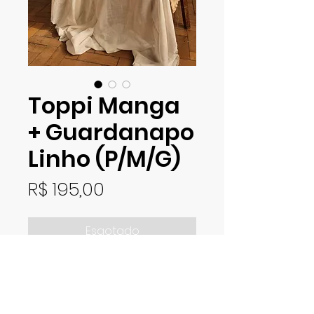
Toppi Manga
+ Guardanapo
Linho (P/M/G)
Preço
R$ 195,00
Esgotado
Toppi feito com manga em
algodão e guardanapo em
linho com aplicação de renda