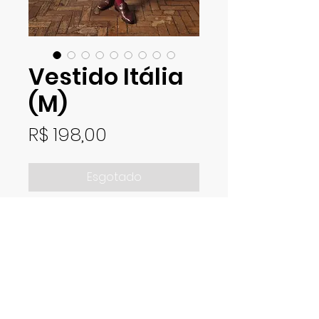
Vestido Itália
(M)
Preço
R$ 198,00
Esgotado
Vestido em malha com
detalhes de fios brilhantes e
textura floral. Corte de manga
Raglan e pequena abertura
única de lateral. Possui bolsos
laterais. Veste M