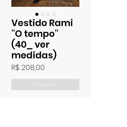
Vestido Rami
"O tempo"
(40_ ver
medidas)
Preço
R$ 208,00
Esgotado
Vestido em tecido 100% rami
com fechamento em zíper
traseiro. Bordado feito à mão: O
tempo anda só de ida. Medidas:
aproximadamente 102 cm de